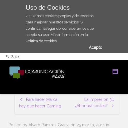
Uso de Cookies
Utilizamos cookies propias y de terceros
para mejorar nuestros servicios. Si
continúa navegando, consideramos que
acepta su uso. Más información en la
Política de cookies
Acepto
Buscar
Para hacer Marca,
La impresión 3D
¿Ahorrará costes?
hay que hacer Gaming
Posted by
Álvaro Ramirez Gracia
on
25 marzo, 2014
in