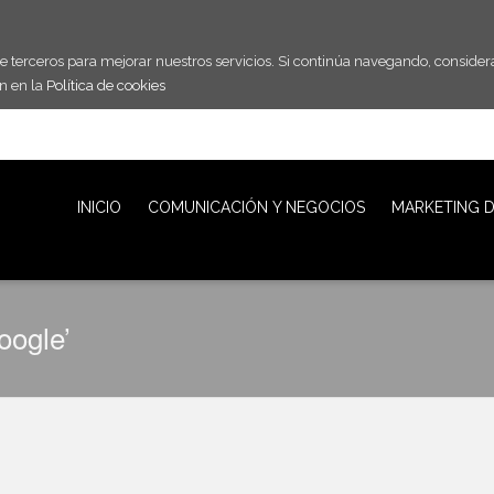
de terceros para mejorar nuestros servicios. Si continúa navegando, consid
n en la
Política de cookies
INICIO
COMUNICACIÓN Y NEGOCIOS
MARKETING D
oogle’
VideoCurso de Google Adwords
By
isabel Fernandez
on
31 mayo, 2012