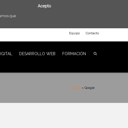
Acepto
eramos que
Equipo
Contacto
IGITAL
DESARROLLO WEB
FORMACIÓN
Portada
»
Google