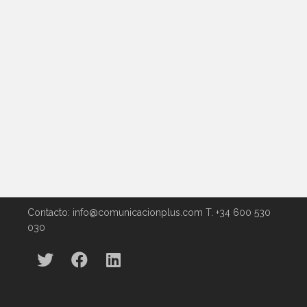
coches inteligentes, electrodomésticos
que funcionan a control remoto,
dispositivos que analizan...
0
0
Contacto: info@comunicacionplus.com T. +34 600 530
030