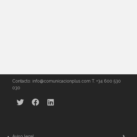
0
0
Contacto: info@comunicacionplus.com T. +34 600 530
030
Aviso legal